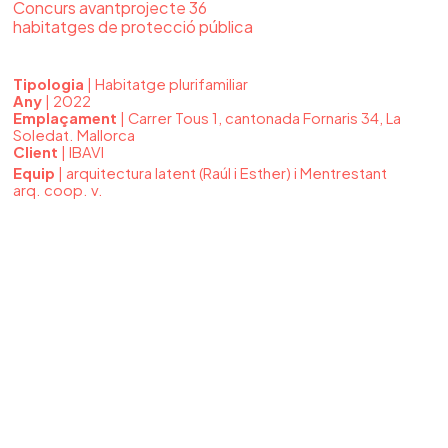
Concurs avantprojecte 36
habitatges de protecció pública
Tipologia
| Habitatge plurifamiliar
Any
| 2022
Emplaçament
| Carrer Tous 1, cantonada Fornaris 34, La
Soledat. Mallorca
Client
| IBAVI
Equip
| arquitectura latent (Raúl i Esther) i Mentrestant
arq. coop. v.